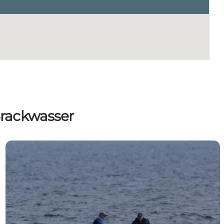
Brackwasser
Trolling bei der Insel Als