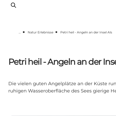
■
■
…
Natur Erlebnisse
Petri heil - Angeln an der Insel Als
Gemeinsam aktiv
Geschichte
Natur
Petri heil - Angeln an der Inse
Übernachtung
Veranstaltungen
Information
Die vielen guten Angelplätze an der Küste ru
ruhigen Wasseroberfläche des Sees gierige He