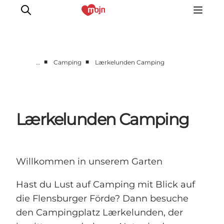
■
■
…
Camping
Lærkelunden Camping
Erlebnisse
Städte und Regionen
Events
Lærkelunden Camping
Übernachtung
Plane deine Reise
Booking
Willkommen in unserem Garten
Hast du Lust auf Camping mit Blick auf
die Flensburger Förde? Dann besuche
den Campingplatz Lærkelunden, der